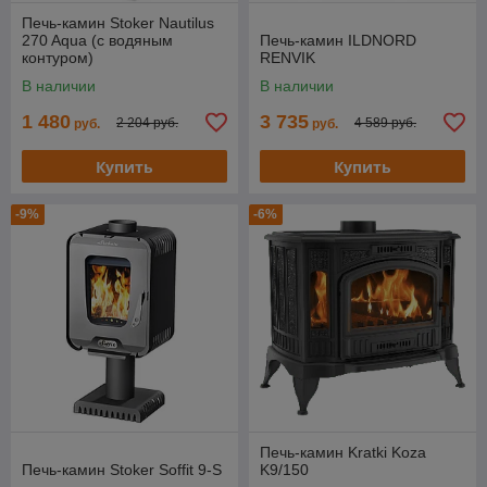
Печь-камин Stoker Nautilus
270 Aqua (с водяным
Печь-камин ILDNORD
контуром)
RENVIK
В наличии
В наличии
1 480
3 735
2 204 руб.
4 589 руб.
руб.
руб.
Купить
Купить
-9%
-6%
Печь-камин Kratki Koza
Печь-камин Stoker Soffit 9-S
K9/150