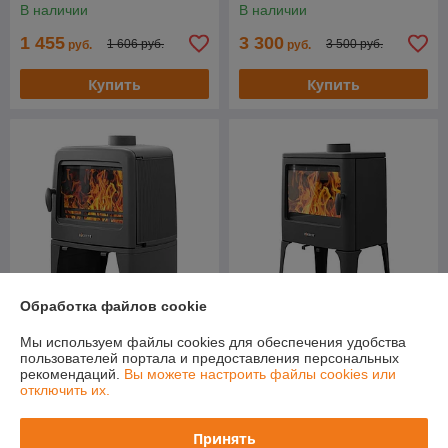
В наличии
В наличии
1 455
3 300
1 606 руб.
3 500 руб.
руб.
руб.
Купить
Купить
Обработка файлов cookie
Мы используем файлы cookies для обеспечения удобства
Печь-камин Everest M12
Печь-камин Everest V13
пользователей портала и предоставления персональных
В наличии
В наличии
рекомендаций.
Вы можете настроить файлы cookies или
отключить их.
Цену уточняйте
Цену уточняйте
Принять