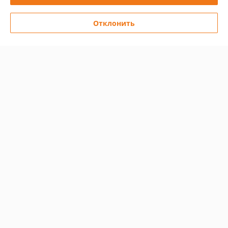
Отклонить
Печь-камин Everest V12
Печь-камин Everest K14M
В наличии
В наличии
Цену уточняйте
Цену уточняйте
Показать ещё
О нас