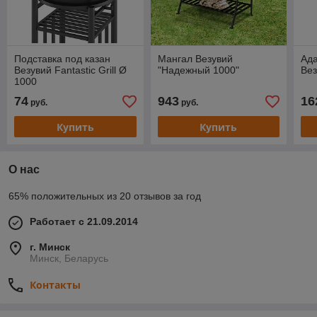
Подставка под казан
Мангал Везувий
Ад
Везувий Fantastic Grill Ø
"Надежный 1000"
Вез
1000
74
943
16
руб.
руб.
Купить
Купить
О нас
65% положительных из 20 отзывов за год
Работает с 21.09.2014
г. Минск
Минск, Беларусь
Контакты