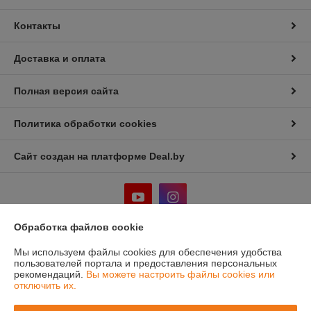
Контакты
Доставка и оплата
Полная версия сайта
Политика обработки cookies
Сайт создан на платформе Deal.by
Обработка файлов cookie
Информация для покупателя
Мы используем файлы cookies для обеспечения удобства
пользователей портала и предоставления персональных
Юридическое лицо:
ООО "Лигмет групп"
рекомендаций.
Вы можете настроить файлы cookies или
г.Минск, ул. Кальварийская 33, пом.200
отключить их.
Регистрационный номер ЕГР: 192331419