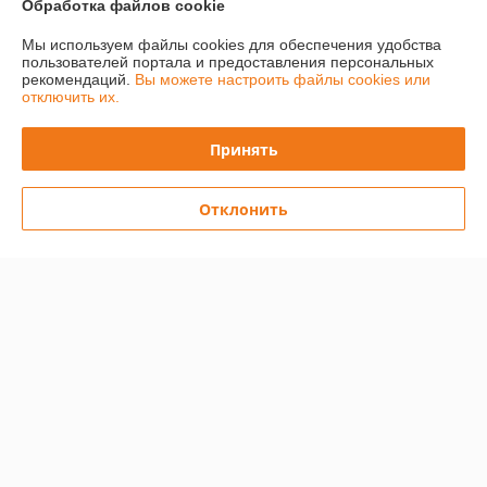
Обработка файлов cookie
Мы используем файлы cookies для обеспечения удобства
пользователей портала и предоставления персональных
О нас
рекомендаций.
Вы можете настроить файлы cookies или
отключить их.
Контакты
Принять
Доставка и оплата
Отклонить
Полная версия сайта
Политика обработки cookies
Сайт создан на платформе Deal.by
Информация для покупателя