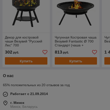
Декор для костровой
Чугунная Костровая чаша
Чуг
чаши Везувий "Русский
Везувий Fantastic Ø 700
Вез
Лес" 700
Стандарт (чаша +
подставка + крышка)
302
813
1 
руб.
руб.
Купить
Купить
О нас
65% положительных из 20 отзывов за год
Работает с 21.09.2014
г. Минск
Минск, Беларусь