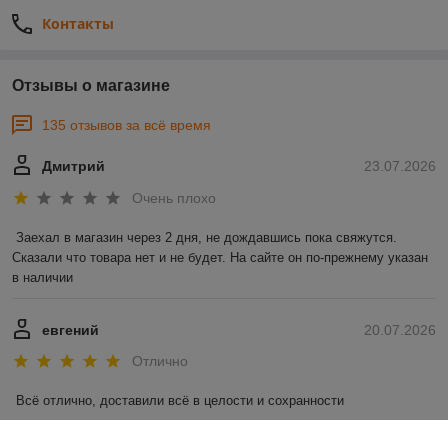
Контакты
Отзывы о магазине
135 отзывов за всё время
Дмитрий
23.07.2026
Очень плохо
Заехал в магазин через 2 дня, не дождавшись пока свяжутся. 
Сказали что товара нет и не будет. На сайте он по-прежнему указан 
в наличии
евгений
20.07.2026
Отлично
Всё отлично, доставили всё в целости и сохранности
Показать все отзывы