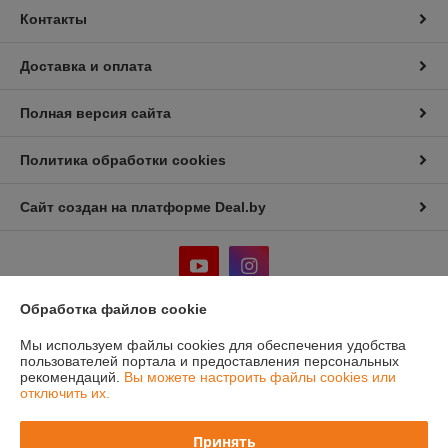
Контакты
Доставка и оплата
Полная версия сайта
Политика обработки cookies
Сайт создан на платформе Deal.by
Обработка файлов cookie
Информация для покупателя
Мы используем файлы cookies для обеспечения удобства
пользователей портала и предоставления персональных
Юридическое лицо:
ООО "Лигмет групп"
рекомендаций.
Вы можете настроить файлы cookies или
г.Минск, ул. Кальварийская 33, пом.200
отключить их.
Регистрационный номер ЕГР: 192331419
Принять