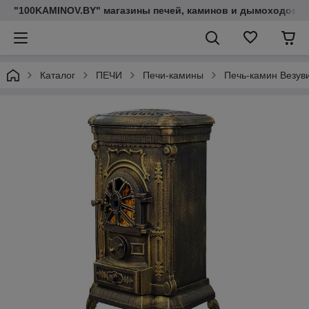
"100KAMINOV.BY" магазины печей, каминов и дымоходов
Каталог
ПЕЧИ
Печи-камины
Печь-камин Везуви