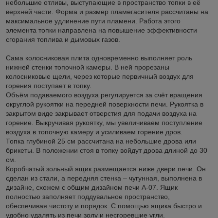
небольшие отливы, выступающие в пространство топки в её
верхней части. Форма и размер пламегасителя рассчитаны на
максимальное удлинение пути пламени. Работа этого
элемента топки направлена на повышение эффективности
сгорания топлива и дымовых газов.
Сама колосниковая плита одновременно выполняет роль
нижней стенки топочной камеры. В ней прорезаны
колосниковые щели, через которые первичный воздух для
горения поступает в топку.
Объём подаваемого воздуха регулируется за счёт вращения
округлой рукоятки на передней поверхности печи. Рукоятка в
закрытом виде закрывает отверстия для подачи воздуха на
горение. Выкручивая рукоятку, мы увеличиваем поступление
воздуха в топочную камеру и усиливаем горение дров.
Топка глубиной 25 см рассчитана на небольшие дрова или
брикеты. В положении стоя в топку войдут дрова длиной до 30
см.
Коробчатый зольный ящик размещается ниже двери печи. Он
сделан из стали, а передняя стенка – чугунная, выполнена в
дизайне, схожем с общим дизайном печи А-07. Ящик
полностью заполняет поддувальное пространство,
обеспечивая чистоту и порядок. С помощью ящика быстро и
удобно удалять из печи золу и несгоревшие угли.