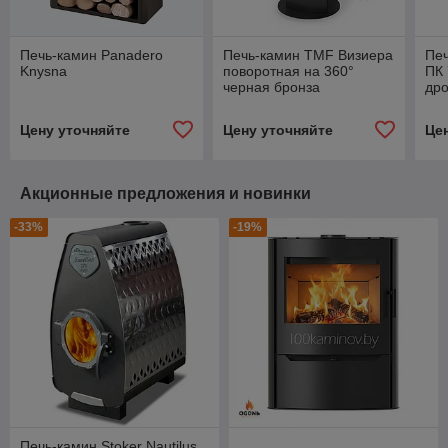
Печь-камин Panadero
Печь-камин TMF Визиера
Печ
Knysna
поворотная на 360°
ПК 
черная бронза
др
Цену уточняйте
Цену уточняйте
Це
Акционные предложения и новинки
-33%
-19%
Печь-камин Stoker Nautilus