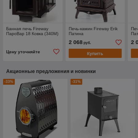
Банная печь Fireway
Печь-камин Fireway Erik
Печ
ПароВар 18 Ковка (340М)
Патина
Па
2 068
2 
руб.
Цену уточняйте
Купить
Акционные предложения и новинки
-33%
-31%