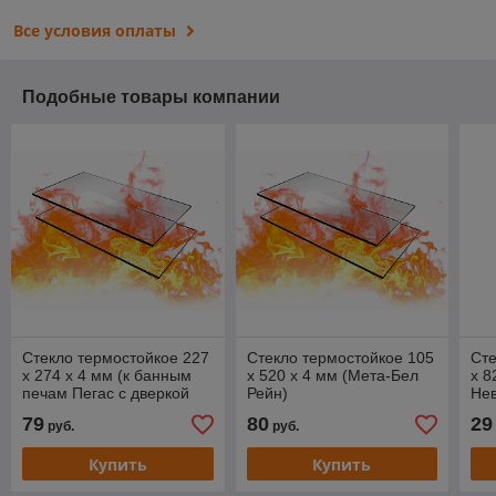
Все условия оплаты
Подобные товары компании
Стекло термостойкое 227
Стекло термостойкое 105
Сте
x 274 х 4 мм (к банным
x 520 х 4 мм (Мета-Бел
х 8
печам Пегас с дверкой
Рейн)
Нев
ДТ-4)
79
80
29
руб.
руб.
Купить
Купить