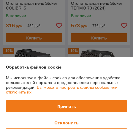
Отопительная печь Stoker
Отопительная печь Stoker
COLIBRI 5
TERMO 70 (2024)
В наличии
В наличии
316
573
452 руб.
776 руб.
руб.
руб.
Купить
Купить
-19%
-19%
Обработка файлов cookie
Мы используем файлы cookies для обеспечения удобства
пользователей портала и предоставления персональных
рекомендаций.
Вы можете настроить файлы cookies или
отключить их.
Принять
Отопительная печь Stoker
Отопительная печь Stoker
TERMO 90 Aqua (2024)
TERMO 350 Aqua (2024)
Отклонить
В наличии
В наличии