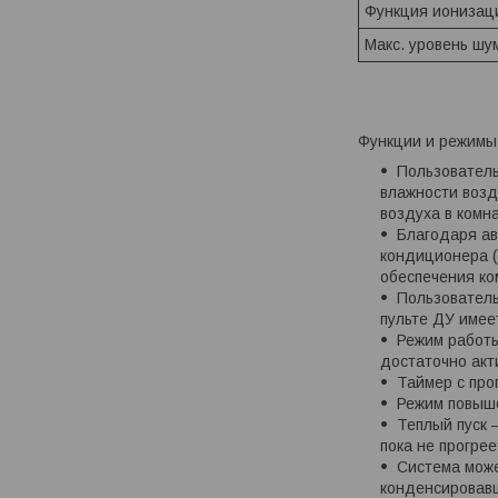
Функция ионизац
Макс. уровень шу
Функции и режим
Пользователь
влажности возд
воздуха в комн
Благодаря ав
кондиционера (
обеспечения к
Пользователь
пульте ДУ имее
Режим работы
достаточно акт
Таймер с про
Режим повыше
Теплый пуск 
пока не прогре
Система може
конденсировавш