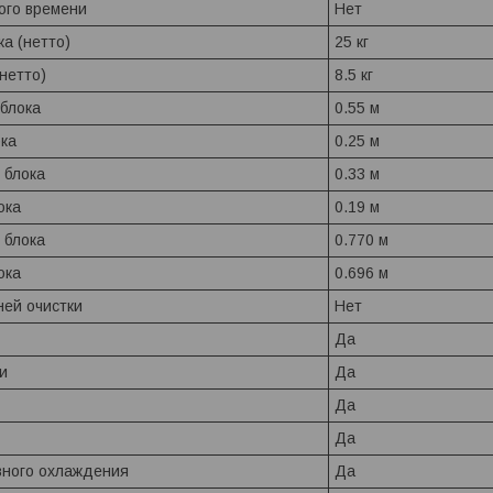
ого времени
Нет
ка (нетто)
25 кг
(нетто)
8.5 кг
блока
0.55 м
ока
0.25 м
 блока
0.33 м
ока
0.19 м
 блока
0.770 м
ока
0.696 м
ней очистки
Нет
Да
и
Да
Да
Да
вного охлаждения
Да