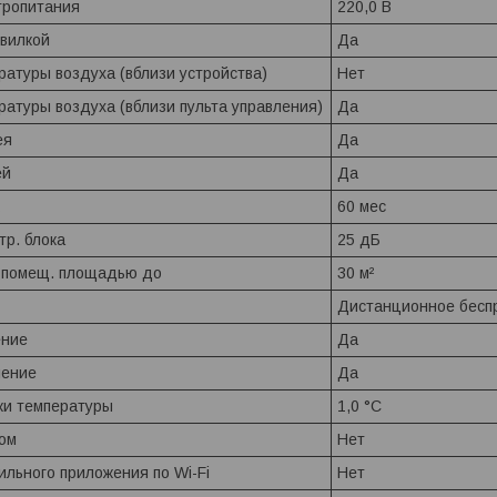
тропитания
220,0 В
 вилкой
Да
атуры воздуха (вблизи устройства)
Нет
атуры воздуха (вблизи пульта управления)
Да
ея
Да
ей
Да
60 мес
тр. блока
25 дБ
 помещ. площадью до
30 м²
Дистанционное бесп
ение
Да
чение
Да
ки температуры
1,0 °С
ом
Нет
ильного приложения по Wi-Fi
Нет