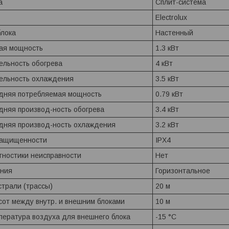
а
Сплит-система
Electrolux
блока
Настенный
мая мощность
1.3 кВт
ельность обогрева
4 кВт
тельность охлаждения
3.5 кВт
дняя потребляемая мощность
0.79 кВт
дняя производ-ность обогрева
3.4 кВт
дняя производ-ность охлаждения
3.2 кВт
защищенности
IPX4
гностики неисправности
Нет
ния
Горизонтальное
страли (трассы)
20 м
сот между внутр. и внешним блоками
10 м
пература воздуха для внешнего блока
-15 °С