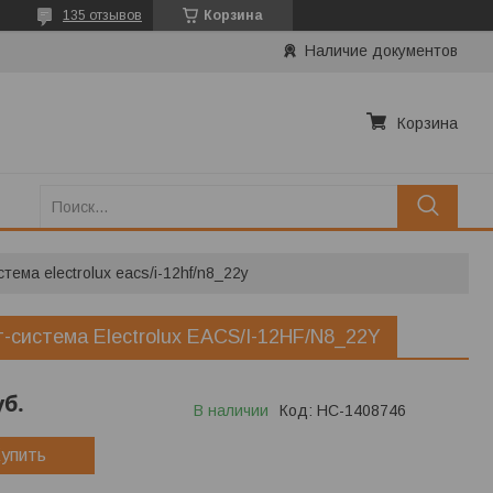
135 отзывов
Корзина
Наличие документов
Корзина
тема electrolux eacs/i-12hf/n8_22y
-система Electrolux EACS/I-12HF/N8_22Y
уб.
В наличии
Код:
НС-1408746
упить