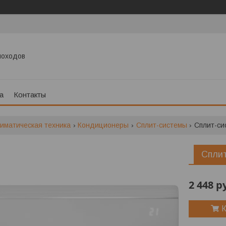
моходов
а
Контакты
иматическая техника
Кондиционеры
Сплит-системы
Сплит-сис
Сплит
2 448
р
К