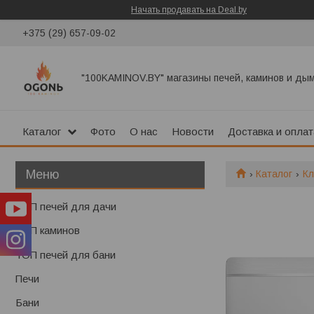
Начать продавать на Deal.by
+375 (29) 657-09-02
"100KAMINOV.BY" магазины печей, каминов и ды
Каталог
Фото
О нас
Новости
Доставка и оплат
Каталог
Кл
ТОП печей для дачи
ТОП каминов
ТОП печей для бани
Печи
Бани