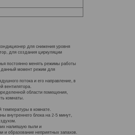
 кондиционер для снижения уровня
ятор, для создания циркуляции
нья постоянно менять режимы работы
в данный момент режим для
душного потока и его направление, в
ей вентилятора.
определенной области помещения,
ть комнаты.
 температуры в комнате.
ны внутреннего блока на 2-5 минут,
оздухом.
них налипшую пыли и
ни и образование неприятных запахов.