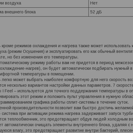
ии воздуха
Нет
ма внешнего блока
52 дБ
ы
 кроме режимов охлаждения и нагрева также может использовать
уха (режим Осушения) и эксплуатировать его как обычный вентил
ате, но без изменения его температуры.
томатическому режиму работы вам не придется в период межсезо
охлаждение-нагрев), он будет автоматически подбирать нужный 
омфортной температуры в помещении.
 легко может выбрать наиболее комфортную для него скорость воз
тся несколько вариантов настройки данных параметров. 7 скорост
 I Feel – используется для точного поддержания температуры в 
ивировать этот режим и положить пульт управления в нужную облас
граммированием графика работы сплит-системы в течение суток.
нной производительности позволит вам быстро достичь желаемой
– система при активации режима нагрева задерживает запуск турби
ется теплообменник, это предотвращает обдув людей холодным в
т автоматически очищать элементы внутреннего блока, удаляя с 
уюся влагу, это предотвращает развитие внутри бактерий, плесе