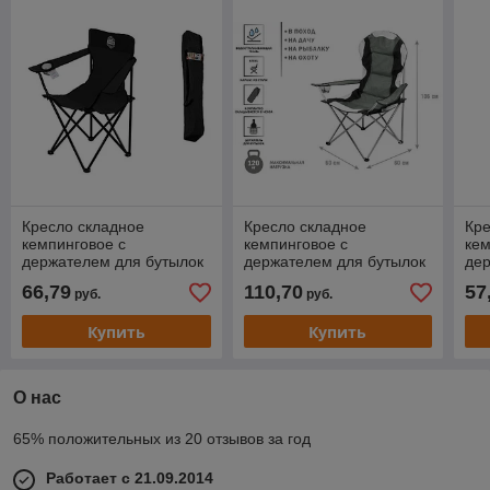
Кресло складное
Кресло складное
Кре
кемпинговое с
кемпинговое с
кем
держателем для бутылок
держателем для бутылок
дер
+ чехол, черное, серия
+ чехол, серое, ARIZONE
+ ч
66,79
110,70
57
руб.
руб.
Coyote, ARIZONE
Co
Купить
Купить
О нас
65% положительных из 20 отзывов за год
Работает с 21.09.2014