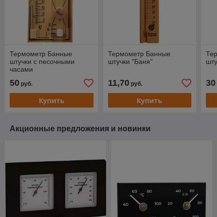
Термометр Банные
Термометр Банные
Те
штучки с песочными
штучки "Баня"
шту
часами
50
11,70
30
руб.
руб.
Купить
Купить
Акционные предложения и новинки