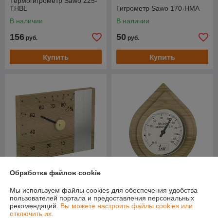
Термогигрометр Sawo 225-
THBL
Гигрометр Sawo 170-HMA
В наличии
В наличии
156
50
руб.
руб.
Купить
Купить
Обработка файлов cookie
Гигрометр Sawo 170-HMD
Гигрометр Sawo 250-HD
Мы используем файлы cookies для обеспечения удобства
В наличии
В наличии
пользователей портала и предоставления персональных
рекомендаций.
Вы можете настроить файлы cookies или
55
110
отключить их.
руб.
руб.