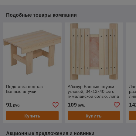
Подобные товары компании
Подставка под таз
Абажур Банные штучки
Лав
Банные штучки
угловой, 34х13х40 см с
раз
гималайской солью, липа
ли
91
109
14
руб.
руб.
Купить
Купить
Акционные предложения и новинки