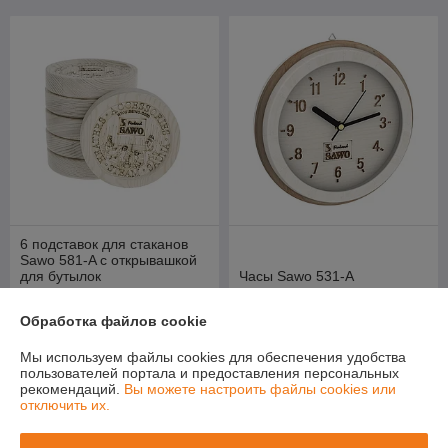
6 подставок для стаканов
Sawo 581-A с открывашкой
для бутылок
Часы Sawo 531-A
В наличии
В наличии
Обработка файлов cookie
57
195
руб./комплект
руб.
Мы используем файлы cookies для обеспечения удобства
пользователей портала и предоставления персональных
Купить
Купить
рекомендаций.
Вы можете настроить файлы cookies или
отключить их.