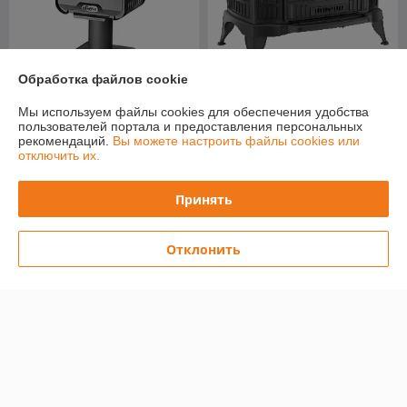
Обработка файлов cookie
Печь-камин Kratki Koza
Мы используем файлы cookies для обеспечения удобства
Печь-камин Stoker Soffit 9-S
K9/150
пользователей портала и предоставления персональных
В наличии
В наличии
рекомендаций.
Вы можете настроить файлы cookies или
отключить их.
1 455
3 300
1 606 руб.
3 500 руб.
руб.
руб.
Принять
Купить
Купить
Отклонить