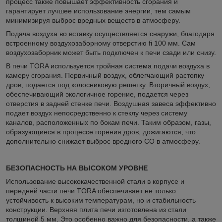
процесс также повышает эффективность сгорания и
гарантирует лучшее использование энергии, тем самым
минимизируя выброс вредных веществ в атмосферу.
Подача воздуха во вставку осуществляется снаружи, благодаря
встроенному воздухозаборному отверстию fi 100 мм. Сам
воздухозаборник может быть подключен к печи сзади или снизу.
В печи TORA используется тройная система подачи воздуха в
камеру сгорания. Первичный воздух, облегчающий растопку
дров, подается под колосниковую решетку. Вторичный воздух,
обеспечивающий экологичное горение, подается через
отверстия в задней стенке печи. Воздушная завеса эффективно
подает воздух непосредственно к стеклу через систему
каналов, расположенных по бокам печи. Таким образом, газы,
образующиеся в процессе горения дров, дожигаются, что
дополнительно снижает выброс вредного СО в атмосферу.
БЕЗОПАСНОСТЬ НА ВЫСОКОМ УРОВНЕ
Использование высококачественной стали в корпусе и
передней части печи TORA обеспечивает не только
устойчивость к высоким температурам, но и стабильность
конструкции. Верхняя плита печи изготовлена из стали
толщиной 5 мм. Это особенно важно для безопасности, а также