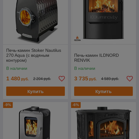
Печь-камин Stoker Nautilus
270 Aqua (с водяным
Печь-камин ILDNORD
контуром)
RENVIK
В наличии
В наличии
1 480
3 735
2 204 руб.
4 589 руб.
руб.
руб.
Купить
Купить
-9%
-6%