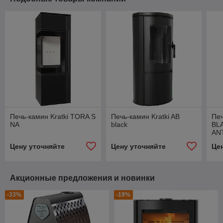
Печь-камин Kratki TORA S
Печь-камин Kratki AB
Печ
NA
black
BL
AN
Цену уточняйте
Цену уточняйте
Це
Акционные предложения и новинки
-33%
-19%