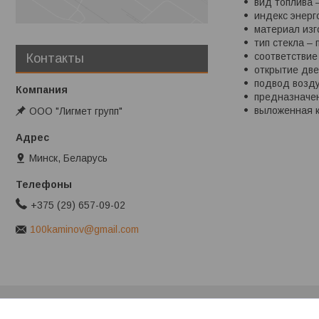
вид топлива 
индекс энерг
материал изг
тип стекла – 
соответствие
Контакты
открытие две
подвод возду
предназначен
выложенная к
ООО "Лигмет групп"
Минск, Беларусь
+375 (29) 657-09-02
100kaminov@gmail.com
Клиентам