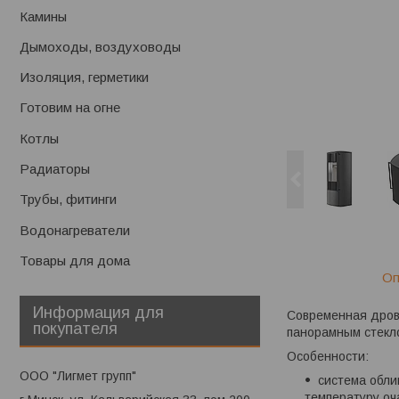
Камины
Дымоходы, воздуховоды
Изоляция, герметики
Готовим на огне
Котлы
Радиаторы
Трубы, фитинги
Водонагреватели
Товары для дома
Оп
Информация для
Современная дровя
покупателя
панорамным стекл
Особенности:
ООО "Лигмет групп"
система обли
температуру оч