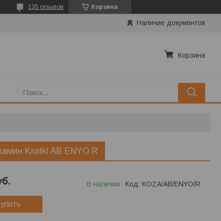
135 отзывов
Корзина
Наличие документов
Корзина
камин Kratki AB ENYO R
уб.
В наличии
Код:
KOZA/AB/ENYO/R
упить