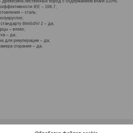
– древесина лиственных пород с содержанием влаги ≤20%;
оэффективности ІЕЕ – 106,7;
отовления – сталь;
полукруглое;
 стандарту BImSchV 2 – да;
рцы – влево;
ха – да;
а для рекуперации – да;
амера сгорания – да.