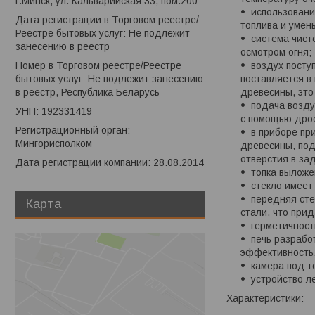
г.Минск, ул. Кальварийская 33, пом.200
использовани
Дата регистрации в Торговом реестре/
топлива и умен
Реестре бытовых услуг: Не подлежит
система чист
занесению в реестр
осмотром огня;
воздух посту
Номер в Торговом реестре/Реестре
поставляется в
бытовых услуг: Не подлежит занесению
древесины, это
в реестр, Республика Беларусь
подача возду
УНП: 192331419
с помощью дрос
Регистрационный орган:
в приборе пр
Мингорисполком
древесины, под
отверстия в за
Дата регистрации компании: 28.08.2014
топка выложе
стекло имеет
передняя сте
Карта
стали, что при
герметичност
печь разрабо
эффективность,
камера под т
устройство л
Характеристики: