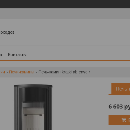
моходов
а
Контакты
ечи
Печи-камины
Печь-камин kratki ab enyo r
Печь-
6 603
р
К