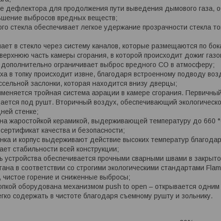
е дефлектора для продолжения пути выведения дымового газа, 
ьшение выбросов вредных веществ;
ого стекла обеспечивает легкое удержание прозрачности стекла то
пает в стекло через систему каналов, которые размещаются по бок
 верхнюю часть камеры сгорания, в которой происходит дожиг газо
 дополнительно ограничивает выброс вредного СО в атмосферу;
ха в топку происходит извне, благодаря встроенному подводу воз
сельной заслонки, которая находится внизу дверцы;
именяется тройная система аэрации в камере сгорания. Первичны
ается под рушт. Вторичный воздух, обеспечивающий экологическо
дней стенке;
на жаростойкой керамикой, выдерживающей температуру до 660 °
 сертификат качества и безопасности;
нка и корпус выдерживают действие высоких температур благодар
дает стабильности всей конструкции;
ь устройства обеспечивается прочными сварными швами в закрыто
тана в соответствии со строгими экологическими стандартами Flam
 чистое горение и сниженные выбросы;
опкой оборудована механизмом push to open – открывается одним
егко содержать в чистоте благодаря съемному рушту и зольнику.