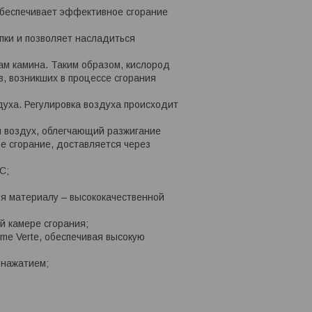
обеспечивает эффективное сгорание
пки и позволяет насладиться
ам камина. Таким образом, кислород
в, возникших в процессе сгорания
духа. Регулировка воздуха происходит
й воздух, облегчающий разжигание
е сгорание, доставляется через
C;
я материалу – высококачественной
й камере сгорания;
me Verte, обеспечивая высокую
 нажатием;