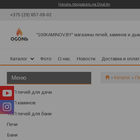
Начать продавать на Deal.by
+375 (29) 657-09-02
"100KAMINOV.BY" магазины печей, каминов и ды
Каталог
Фото
О нас
Новости
Доставка и оплат
Каталог
П
ТОП печей для дачи
ТОП каминов
ТОП печей для бани
Печи
Бани