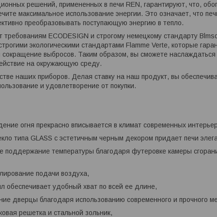
ционных решений, примененных в печи REN, гарантируют, что, об
ечите максимальное использование энергии. Это означает, что пе
ктивно преобразовывать поступающую энергию в тепло.
т требованиям ECODESIGN и строгому немецкому стандарту Blmsch
 строгими экологическими стандартами Flamme Verte, которые гар
и сокращение выбросов. Таким образом, вы сможете наслаждаться
ействие на окружающую среду.
стве наших приборов. Делая ставку на наш продукт, вы обеспечив
ользование и удовлетворение от покупки.
дение огня прекрасно вписывается в климат современных интерьер
екло типа GLASS с эстетичным черным декором придает печи элег
ое поддержание температуры благодаря футеровке камеры сгоран
улирование подачи воздуха,
рил обеспечивает удобный хват по всей ее длине,
ние дверцы благодаря использованию современного и прочного м
иковая решетка и стальной зольник,