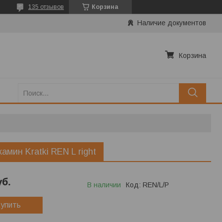
135 отзывов
Корзина
Наличие документов
Корзина
камин Kratki REN L right
уб.
В наличии
Код:
REN/L/P
упить