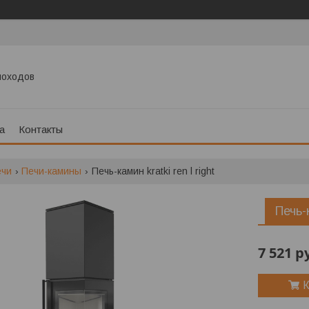
моходов
а
Контакты
ечи
Печи-камины
Печь-камин kratki ren l right
Печь-
7 521
р
К