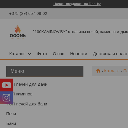
Начать продавать на Deal.by
+375 (29) 657-09-02
"100KAMINOV.BY" магазины печей, каминов и ды
Каталог
Фото
О нас
Новости
Доставка и оплат
Каталог
П
ТОП печей для дачи
ТОП каминов
ТОП печей для бани
Печи
Бани