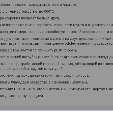
стекла позволяет содержать стекло в чистоте,
кло с термостойкостью до 600°C,
ера сгорания вмещает больше дров,
жки позволяют компенсировать неровности грунта и выровнять печ
 аэрации камеры сгорания способствует высокой эффективности п
ка дымовых газов с помощью системы из двух дефлекторов и вых
вых газов, что приводит к повышению эффективности процесса го
верца открывается по принципу push-to-open,
ерез внешний патрубок (может быть подключен сзади или снизу) ди
специально разработанной красящей смесью, обладающей повышен
 равномерной и гладкой структурой,
ключения дымохода как сверху, так и сзади прибора,
а плиты благодаря отверстию в основании - Ø200 мм,
ритериям ECODESIGN, ограничительным немецким стандартам Blmsc
ля домов с рекуперацией.