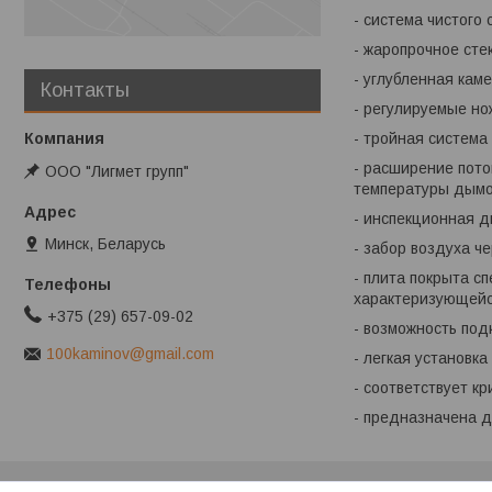
- система чистого 
- жаропрочное сте
- углубленная кам
Контакты
- регулируемые но
- тройная система
- расширение пото
ООО "Лигмет групп"
температуры дымо
- инспекционная д
Минск, Беларусь
- забор воздуха ч
- плита покрыта 
характеризующейся
+375 (29) 657-09-02
- возможность под
100kaminov@gmail.com
- легкая установк
- соответствует к
- предназначена д