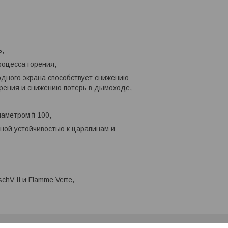
ь,
роцесса горения,
одного экрана способствует снижению
рения и снижению потерь в дымоходе,
аметром fi 100,
ной устойчивостью к царапинам и
hV II и Flamme Verte,