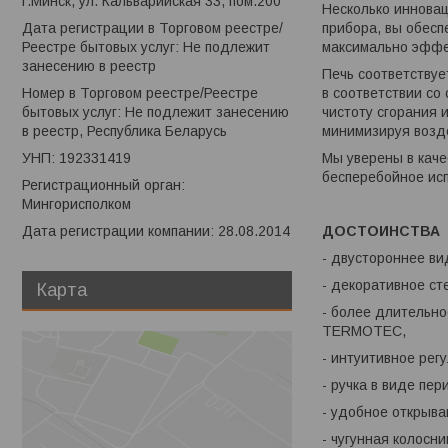
г.Минск, ул. Кальварийская 33, пом.200
Несколько иннова
прибора, вы обесп
Дата регистрации в Торговом реестре/
максимально эффе
Реестре бытовых услуг: Не подлежит
занесению в реестр
Печь соответствуе
в соответствии со
Номер в Торговом реестре/Реестре
чистоту сгорания 
бытовых услуг: Не подлежит занесению
минимизируя возд
в реестр, Республика Беларусь
Мы уверены в каче
УНП: 192331419
бесперебойное исп
Регистрационный орган:
Мингорисполком
ДОСТОИНСТВА
Дата регистрации компании: 28.08.2014
- двустороннее ви
- декоративное ст
Карта
- более длительн
TERMOTEC,
- интуитивное рег
- ручка в виде пе
- удобное открыва
- чугунная колосн