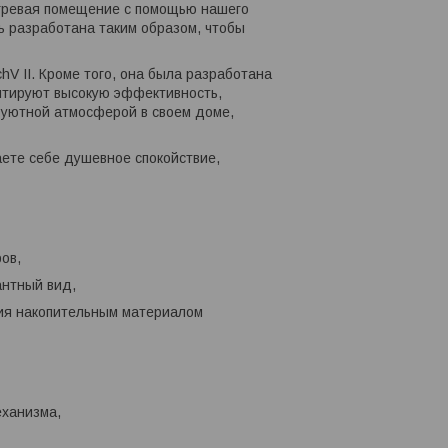
огревая помещение с помощью нашего
чь разработана таким образом, чтобы
V II. Кроме того, она была разработана
антируют высокую эффективность,
 уютной атмосферой в своем доме,
аете себе душевное спокойствие,
ов,
антный вид,
ия накопительным материалом
еханизма,