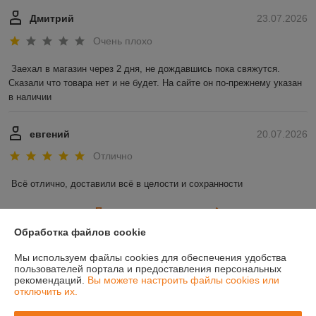
Дмитрий
23.07.2026
Очень плохо
Заехал в магазин через 2 дня, не дождавшись пока свяжутся. 
Сказали что товара нет и не будет. На сайте он по-прежнему указан 
в наличии
евгений
20.07.2026
Отлично
Всё отлично, доставили всё в целости и сохранности
Показать все отзывы
Обработка файлов cookie
Мы используем файлы cookies для обеспечения удобства
О нас
пользователей портала и предоставления персональных
рекомендаций.
Вы можете настроить файлы cookies или
отключить их.
Контакты