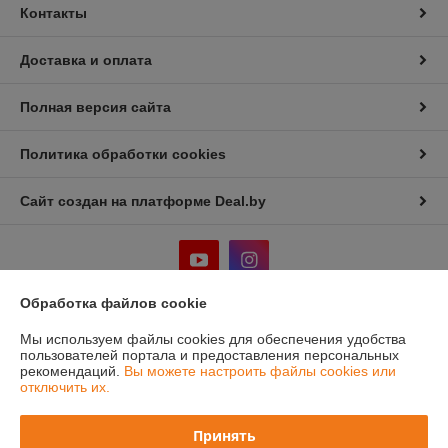
Контакты
Доставка и оплата
Полная версия сайта
Политика обработки cookies
Сайт создан на платформе Deal.by
Обработка файлов cookie
Информация для покупателя
Мы используем файлы cookies для обеспечения удобства
пользователей портала и предоставления персональных
Юридическое лицо:
ООО "Лигмет групп"
рекомендаций.
Вы можете настроить файлы cookies или
г.Минск, ул. Кальварийская 33, пом.200
отключить их.
Регистрационный номер ЕГР: 192331419
Принять
УНП: 192331419