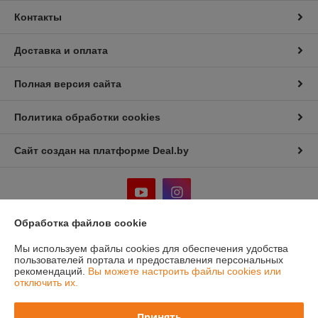
Контакты
Доставка и оплата
Полная версия сайта
Политика обработки cookies
Сайт создан на платформе Deal.by
Обработка файлов cookie
Информация для покупателя
Мы используем файлы cookies для обеспечения удобства
пользователей портала и предоставления персональных
Юридическое лицо:
ООО "Лигмет групп"
рекомендаций.
Вы можете настроить файлы cookies или
г.Минск, ул. Кальварийская 33, пом.200
отключить их.
Регистрационный номер ЕГР: 192331419
Принять