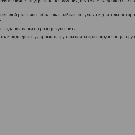
жига снимает внутренние напряжения, исключает коробление и по
тся слой ржавчины, образовавшийся в результате длительного хр
ы.
попадания влаги на разогретую плиту.
ть и подвергать ударным нагрузкам плиты при погрузочно-разгруз