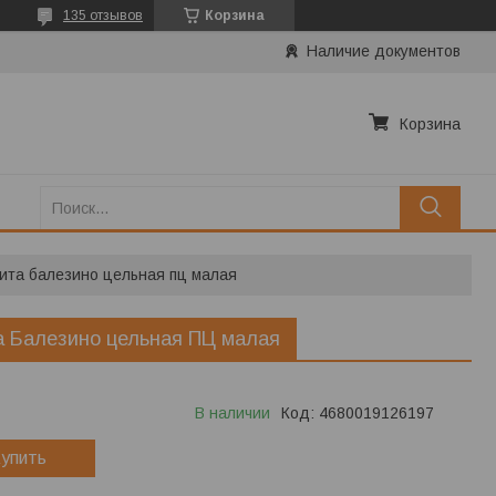
135 отзывов
Корзина
Наличие документов
Корзина
ита балезино цельная пц малая
 Балезино цельная ПЦ малая
В наличии
Код:
4680019126197
упить