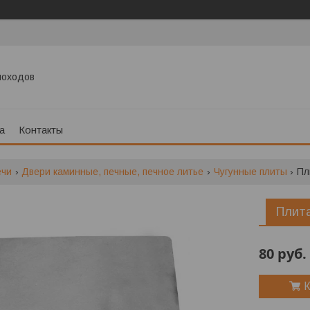
моходов
а
Контакты
ечи
Двери каминные, печные, печное литье
Чугунные плиты
Пл
Плита
80
руб.
К