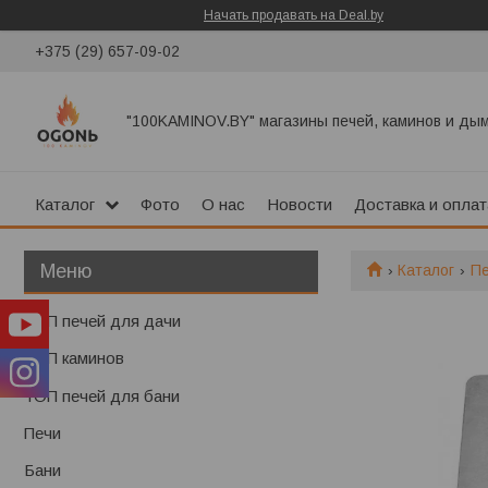
Начать продавать на Deal.by
+375 (29) 657-09-02
"100KAMINOV.BY" магазины печей, каминов и ды
Каталог
Фото
О нас
Новости
Доставка и оплат
Каталог
П
ТОП печей для дачи
ТОП каминов
ТОП печей для бани
Печи
Бани