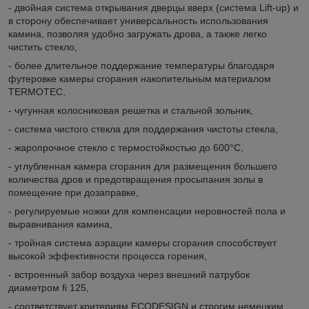
- двойная система открывания дверцы вверх (система Lift-up) и
в сторону обеспечивает универсальность использования
камина, позволяя удобно загружать дрова, а также легко
чистить стекло,
- более длительное поддержание температуры благодаря
футеровке камеры сгорания накопительным материалом
TERMOTEC,
- чугунная колосниковая решетка и стальной зольник,
- система чистого стекла для поддержания чистоты стекла,
- жаропрочное стекло с термостойкостью до 600°C,
- углубленная камера сгорания для размещения большего
количества дров и предотвращения просыпания золы в
помещение при дозаправке,
- регулируемые ножки для компенсации неровностей пола и
выравнивания камина,
- тройная система аэрации камеры сгорания способствует
высокой эффективности процесса горения,
- встроенный забор воздуха через внешний патрубок
диаметром fi 125,
- соответствует критериям ECODESIGN и строгим немецким