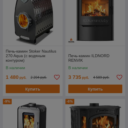
Печь-камин Stoker Nautilus
270 Aqua (с водяным
Печь-камин ILDNORD
контуром)
RENVIK
В наличии
В наличии
1 480
3 735
2 204 руб.
4 589 руб.
руб.
руб.
Купить
Купить
-9%
-6%