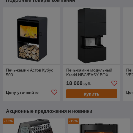
Подобные товары компании
Печь-камин Астов Кубус
Печь-камин модульный
Печ
500
Kratki NBC/EASY BOX
VE
18 068
руб.
Цену уточняйте
Це
Купить
Акционные предложения и новинки
-33%
-19%