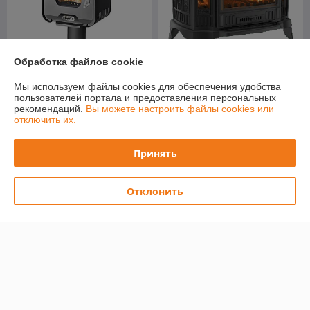
Обработка файлов cookie
Мы используем файлы cookies для обеспечения удобства
Печь-камин Kratki Koza
пользователей портала и предоставления персональных
Печь-камин Stoker Soffit 9-S
K9/150
рекомендаций.
Вы можете настроить файлы cookies или
В наличии
В наличии
отключить их.
1 455
3 300
1 606 руб.
3 500 руб.
руб.
руб.
Принять
Купить
Купить
Отклонить