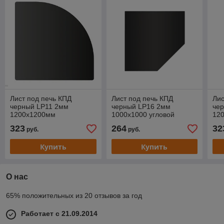
Лист под печь КПД
Лист под печь КПД
Лис
черный LP11 2мм
черный LP16 2мм
че
1200х1200мм
1000х1000 угловой
120
323
264
32
руб.
руб.
Купить
Купить
О нас
65% положительных из 20 отзывов за год
Работает с 21.09.2014