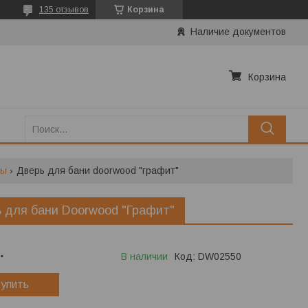
135 отзывов
Корзина
Наличие документов
Корзина
ны
Дверь для бани doorwood "графит"
 для бани Doorwood "Графит"
.
В наличии
Код:
DW02550
упить