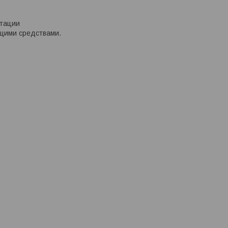
атации
ющими средствами.