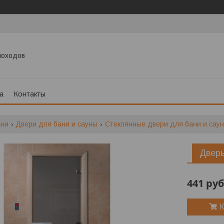
моходов
а
Контакты
ани
Двери для бани и сауны
Стеклянные двери для бани и сау
Дверь
441
руб
К