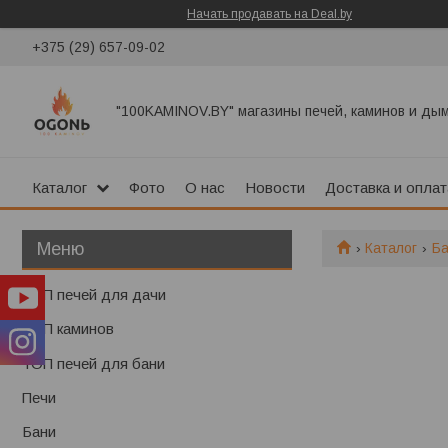
Начать продавать на Deal.by
+375 (29) 657-09-02
"100KAMINOV.BY" магазины печей, каминов и ды
Каталог
Фото
О нас
Новости
Доставка и оплат
Каталог
Б
ТОП печей для дачи
ТОП каминов
ТОП печей для бани
Печи
Бани