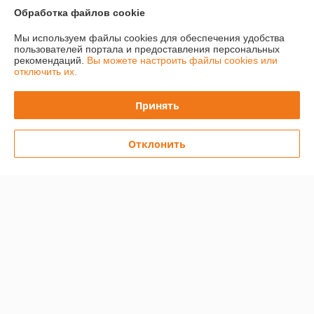
Показать все отзывы
Обработка файлов cookie
Мы используем файлы cookies для обеспечения удобства
пользователей портала и предоставления персональных
О нас
рекомендаций.
Вы можете настроить файлы cookies или
отключить их.
Контакты
Принять
Доставка и оплата
Отклонить
Полная версия сайта
Политика обработки cookies
Сайт создан на платформе Deal.by
Информация для покупателя