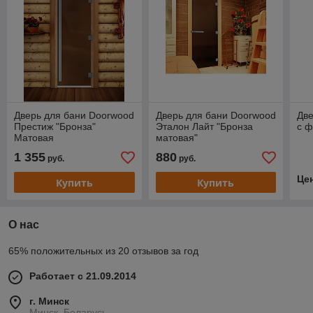
Дверь для бани Doorwood
Дверь для бани Doorwood
Две
Престиж "Бронза"
Эталон Лайт "Бронза
с 
Матовая
матовая"
1 355
880
руб.
руб.
Це
Купить
Купить
О нас
65% положительных из 20 отзывов за год
Работает с 21.09.2014
г. Минск
Минск, Беларусь