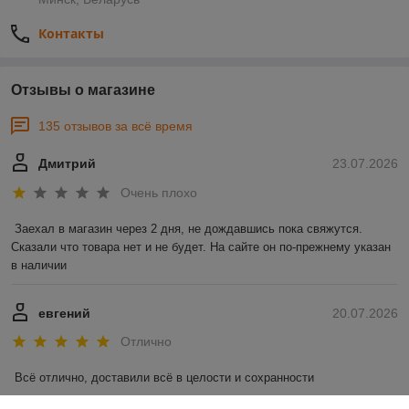
Контакты
Отзывы о магазине
135 отзывов за всё время
Дмитрий
23.07.2026
Очень плохо
Заехал в магазин через 2 дня, не дождавшись пока свяжутся. 
Сказали что товара нет и не будет. На сайте он по-прежнему указан 
в наличии
евгений
20.07.2026
Отлично
Всё отлично, доставили всё в целости и сохранности