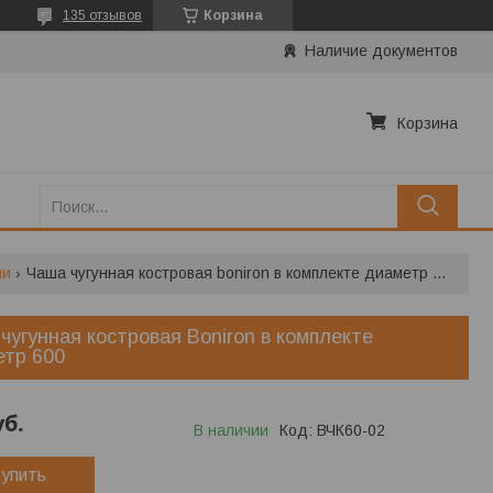
135 отзывов
Корзина
Наличие документов
Корзина
ши
Чаша чугунная костровая boniron в комплекте диаметр 600
чугунная костровая Boniron в комплекте
етр 600
уб.
В наличии
Код:
ВЧК60-02
упить