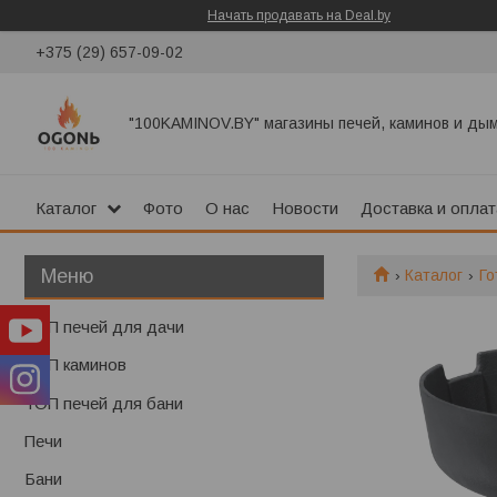
Начать продавать на Deal.by
+375 (29) 657-09-02
"100KAMINOV.BY" магазины печей, каминов и ды
Каталог
Фото
О нас
Новости
Доставка и оплат
Каталог
Го
ТОП печей для дачи
ТОП каминов
ТОП печей для бани
Печи
Бани