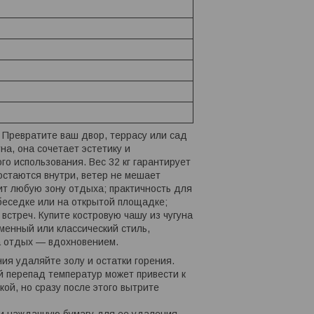
Превратите ваш двор, террасу или сад
на, она сочетает эстетику и
о использования. Вес 32 кг гарантирует
остаются внутри, ветер не мешает
ит любую зону отдыха; практичность для
беседке или на открытой площадке;
встреч. Купите костровую чашу из чугуна
менный или классический стиль,
 а отдых — вдохновением.
ния удаляйте золу и остатки горения.
й перепад температур может привести к
ой, но сразу после этого вытрите