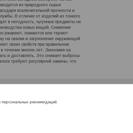
зводится из природного сырья
лагодаря исключительной прочности и
лужбы. В отличие от изделий из тонкого
дят в негодность, чугунные предметы не
роизводства новых вещей. Снижение
ро ржавеют, ломаются или теряют
зку на свалки и загрязнение окружающей
еряет своих свойств при правильном
 в течение многих лет. Экономия на
пать и доставлять. Это снижает выбросы
алоги требуют регулярной замены, что
я персональных рекомендаций.