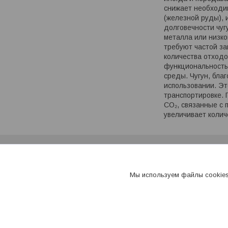
снижает необходим
(железной руды), 
долговечности чуг
металла или низко
требуют частой з
количества отход
функциональность,
среды. Чугун, бла
использовании. Эт
транспортировке. 
CO₂, связанные с 
увеличивает колич
Клиентам
Обработка персональных данных
Мы используем файлы cookies