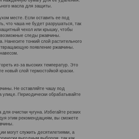
и наждачную бумагу для ее удаления.
льного масла для защиты.
ухом месте. Если оставить ее под
ь, что чаша не будет разрушаться, так
 защитный чехол или крышку, чтобы
е возможные следы ржавчины.
. Нанесите тонкий слой растительного
дотвращающую появление ржавчины.
 навесом.
гореть из-за высоких температур. Это
те новый слой термостойкой краски.
вчины. Не оставляйте чашу под
на улице. Периодически обрабатывайте
для очистки чугуна. Избегайте резких
едуя этим рекомендациям, вы сможете
вчины.
ции могут служить десятилетиями, а
огически выгодным выбором, так как