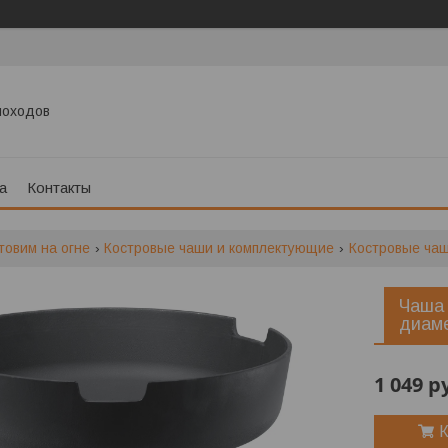
моходов
а
Контакты
товим на огне
Костровые чаши и комплектующие
Костровые ча
Чаша 
диам
1 049
р
К