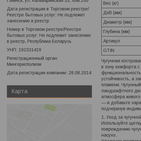
г.Минск, ул. Кальварийская 33, пом.200
Вес (кг)
Дата регистрации в Торговом реестре/
ДхВ (мм​)
Реестре бытовых услуг: Не подлежит
занесению в реестр
Диаметр (мм)
Номер в Торговом реестре/Реестре
Глубина (мм)
бытовых услуг: Не подлежит занесению
Артикул
в реестр, Республика Беларусь
УНП: 192331419
GTIN
Регистрационный орган:
Чугунная костров
Мингорисполком
в зону комфорта с
функциональность:
Дата регистрации компании: 28.08.2014
устойчивость, а з
пламени. Чугунный
ландшафтного диза
Карта
атмосфера живого 
— и добавьте хара
подчеркнув индиви
1. Уход за чугунн
Используйте щетку
повреждению чугун
насухо.