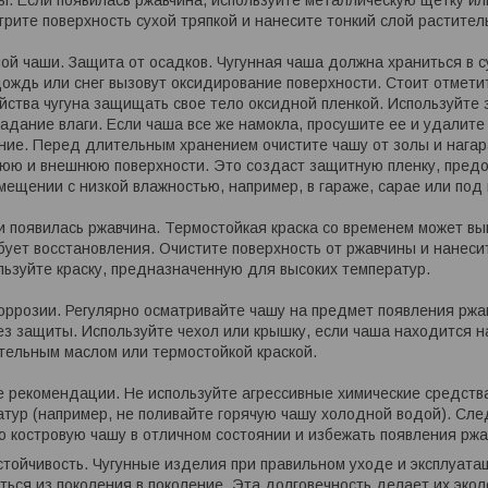
. Если появилась ржавчина, используйте металлическую щетку ил
трите поверхность сухой тряпкой и нанесите тонкий слой растите
ной чаши. Защита от осадков. Чугунная чаша должна храниться в с
ождь или снег вызовут оксидирование поверхности. Стоит отметит
ойства чугуна защищать свое тело оксидной пленкой. Используйте
адание влаги. Если чаша все же намокла, просушите ее и удалит
ие. Перед длительным хранением очистите чашу от золы и нагара
нюю и внешнюю поверхности. Это создаст защитную пленку, пре
мещении с низкой влажностью, например, в гараже, сарае или под
ли появилась ржавчина. Термостойкая краска со временем может вы
бует восстановления. Очистите поверхность от ржавчины и нанеси
ьзуйте краску, предназначенную для высоких температур.
оррозии. Регулярно осматривайте чашу на предмет появления ржа
з защиты. Используйте чехол или крышку, если чаша находится 
тельным маслом или термостойкой краской.
 рекомендации. Не используйте агрессивные химические средства 
тур (например, не поливайте горячую чашу холодной водой). Сл
ю костровую чашу в отличном состоянии и избежать появления ржа
стойчивость. Чугунные изделия при правильном уходе и эксплуата
ться из поколения в поколение. Эта долговечность делает их экол