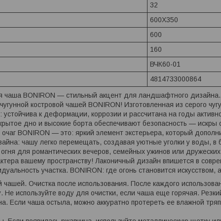
32
600X350
600
160
ВЧК60-01
4814733000864
ая чаша BONIRON — стильный акцент для ландшафтного дизайна. 
 чугунной костровой чашей BONIRON! Изготовленная из серого чугу
 устойчива к деформации, коррозии и рассчитана на годы активног
акрытое дно и высокие борта обеспечивают безопасность — искры 
 очаг BONIRON — это: яркий элемент экстерьера, который дополн
йна: чашу легко перемещать, создавая уютные уголки у воды, в 
огня для романтических вечеров, семейных ужинов или дружеских 
ктера вашему пространству! Лаконичный дизайн впишется в совре
дуальность участка. BONIRON: где огонь становится искусством,
ой чашей. Очистка после использования. После каждого использова
. Не используйте воду для очистки, если чаша еще горячая. Резки
а. Если чаша остыла, можно аккуратно протереть ее влажной тряпк