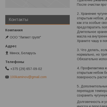
Удаление ржавчины
После очистки про
2. Хранение чугун
открытым небом, д
Контакты
как эта особые св
предотвратить поп
Длительное хранен
масла на внутрен
ООО "Лигмет групп"
Храните чашу в по
3. Что делать, ес
Минск, Беларусь
нормально, но тре
Обязательно испол
4. Профилактика к
+375 (29) 657-09-02
открытым небом бе
100kaminov@gmail.com
поверхность расти
5. Дополнительные
перепадов темпера
сохранить чугунну
Долговечность и у
иногда и передава