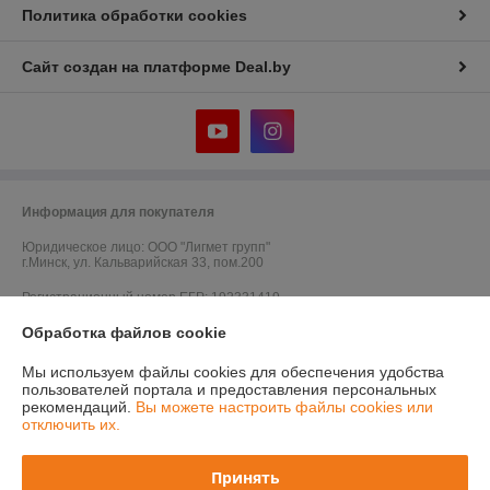
Политика обработки cookies
Сайт создан на платформе Deal.by
Информация для покупателя
Юридическое лицо:
ООО "Лигмет групп"
г.Минск, ул. Кальварийская 33, пом.200
Регистрационный номер ЕГР: 192331419
Обработка файлов cookie
УНП: 192331419
Регистрационный орган: Мингорисполком
Мы используем файлы cookies для обеспечения удобства
пользователей портала и предоставления персональных
Дата регистрации компании: 28.08.2014
рекомендаций.
Вы можете настроить файлы cookies или
отключить их.
Принять