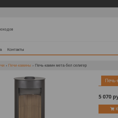
моходов
а
Контакты
ечи
Печи-камины
Печь-камин мета-бел селигер
Печь-
5 070
р
К