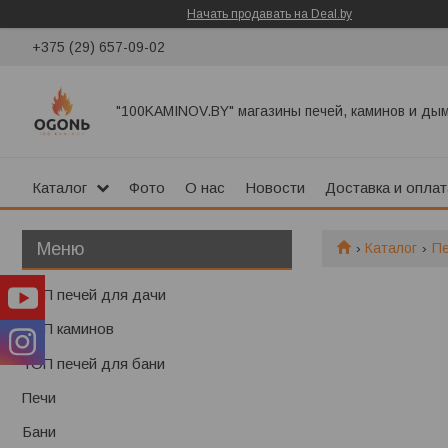
Начать продавать на Deal.by
+375 (29) 657-09-02
"100KAMINOV.BY" магазины печей, каминов и ды
Каталог
Фото
О нас
Новости
Доставка и оплат
Каталог
П
ТОП печей для дачи
ТОП каминов
ТОП печей для бани
Печи
Бани