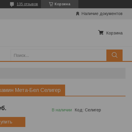
135 отзывов
Корзина
Наличие документов
Корзина
камин Мета-Бел Селигер
уб.
В наличии
Код:
Селигер
упить