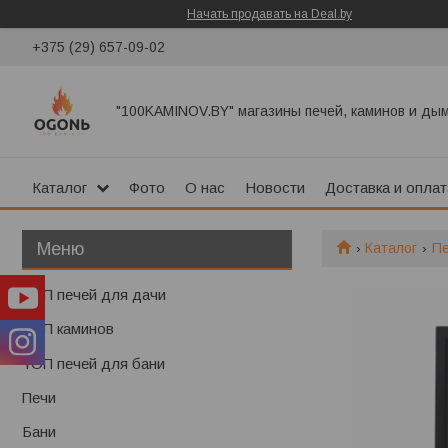
Начать продавать на Deal.by
+375 (29) 657-09-02
"100KAMINOV.BY" магазины печей, каминов и ды
Каталог
Фото
О нас
Новости
Доставка и оплат
Каталог
П
ТОП печей для дачи
ТОП каминов
ТОП печей для бани
Печи
Бани