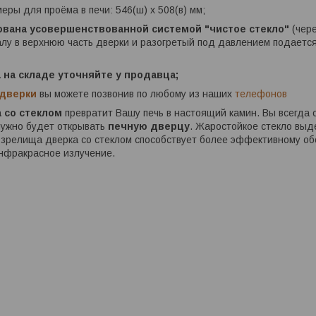
еры для проёма в печи: 546(ш) х 508(в) мм;
ована усовершенствованной системой "чистое стекло"
(чере
лу в верхнюю часть дверки и разогретый под давлением подается
а на складе уточняйте у продавца;
 дверки
вы можете позвонив по любому из наших
телефонов
 со стеклом
превратит Вашу печь в настоящий камин. Вы всегда 
нужно будет открывать
печную дверцу
. Жаростойкое стекло выд
зрелища дверка со стеклом способствует более эффективному обо
нфракрасное излучение.