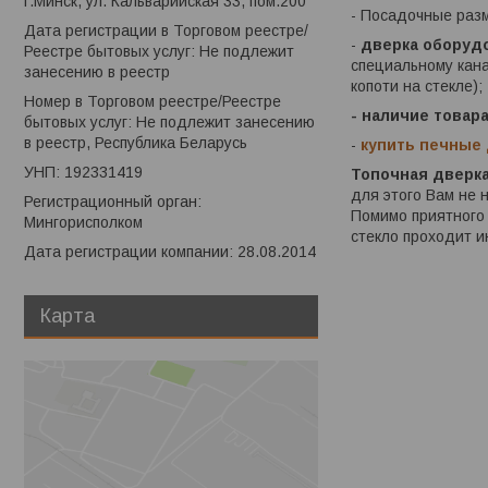
г.Минск, ул. Кальварийская 33, пом.200
- Посадочные разм
Дата регистрации в Торговом реестре/
-
дверка оборуд
Реестре бытовых услуг: Не подлежит
специальному кана
занесению в реестр
копоти на стекле);
Номер в Торговом реестре/Реестре
- наличие товар
бытовых услуг: Не подлежит занесению
в реестр, Республика Беларусь
-
купить печные
УНП: 192331419
Топочная дверка
для этого Вам не 
Регистрационный орган:
Помимо приятного 
Мингорисполком
стекло проходит и
Дата регистрации компании: 28.08.2014
Карта