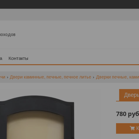
моходов
а
Контакты
ечи
Двери каминные, печные, печное литье
Дверки печные, ками
Дверь
780
руб
К