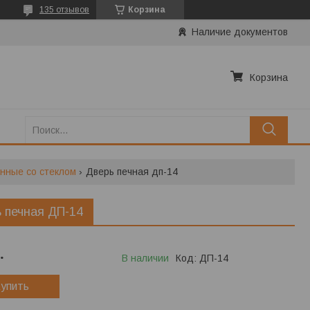
135 отзывов
Корзина
Наличие документов
Корзина
нные со стеклом
Дверь печная дп-14
 печная ДП-14
.
В наличии
Код:
ДП-14
упить