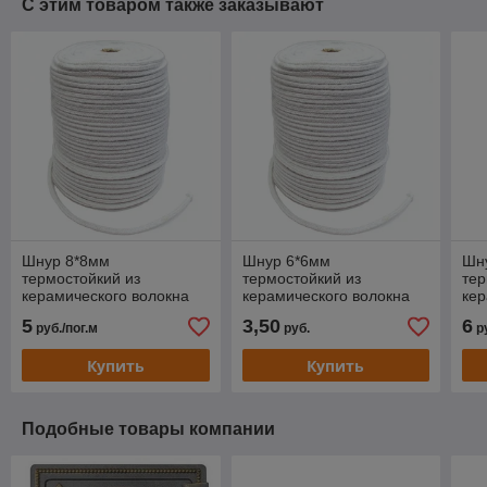
С этим товаром также заказывают
Шнур 8*8мм
Шнур 6*6мм
Шн
термостойкий из
термостойкий из
тер
керамического волокна
керамического волокна
кер
5
3,50
6
руб./пог.м
руб.
ру
Купить
Купить
Подобные товары компании