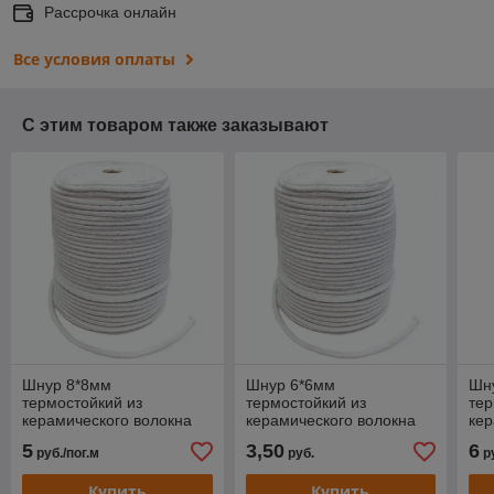
Рассрочка онлайн
Все условия оплаты
С этим товаром также заказывают
Шнур 8*8мм
Шнур 6*6мм
Шн
термостойкий из
термостойкий из
тер
керамического волокна
керамического волокна
кер
5
3,50
6
руб./пог.м
руб.
ру
Купить
Купить