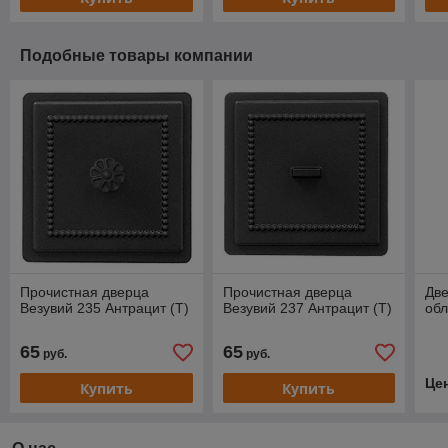
Подобные товары компании
Прочистная дверца
Прочистная дверца
Две
Везувий 235 Антрацит (Т)
Везувий 237 Антрацит (Т)
обл
65
65
руб.
руб.
Це
Купить
Купить