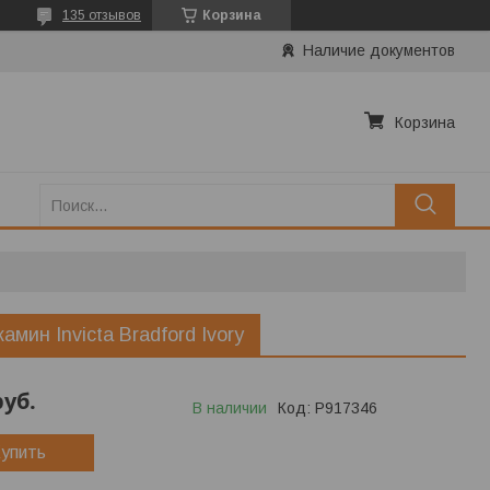
135 отзывов
Корзина
Наличие документов
Корзина
камин Invicta Bradford Ivory
руб.
В наличии
Код:
P917346
упить