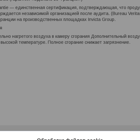
rantie — единственная сертификация, подтверждающая, что прод
рждается независимой организацией после аудита. (Bureau Verit
ранции на производственных площадках Invicta Group.
я
льно нагретого воздуха в камеру сгорания Дополнительный возд
высокой температуре. Полное сгорание снижает загрязнение.