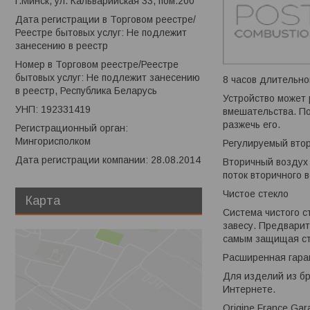
г.Минск, ул. Кальварийская 33, пом.200
Дата регистрации в Торговом реестре/
Реестре бытовых услуг: Не подлежит
занесению в реестр
Номер в Торговом реестре/Реестре
бытовых услуг: Не подлежит занесению
8 часов длительно
в реестр, Республика Беларусь
Устройство может 
УНП: 192331419
вмешательства. По
разжечь его.
Регистрационный орган:
Мингорисполком
Регулируемый вто
Дата регистрации компании: 28.08.2014
Вторичный воздух 
поток вторичного 
Чистое стекло
Карта
Система чистого с
завесу. Предварит
самым защищая ст
Расширенная гара
Для изделий из бр
Интернете.
Origine France Ga