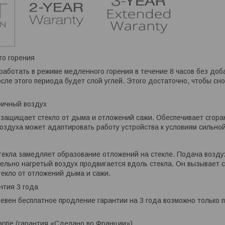
го горения
работать в режиме медленного горения в течение 8 часов без доб
сле этого периода будет слой углей. Этого достаточно, чтобы сно
ричный воздух
защищает стекло от дыма и отложений сажи. Обеспечивает сгора
воздуха может адаптировать работу устройства к условиям сильной
текла замедляет образование отложений на стекле. Подача возд
ельно нагретый воздух продвигается вдоль стекла. Он вызывает с
екло от отложений дыма и сажи.
нтия 3 года
евен бесплатное продление гарантии на 3 года возможно только 
rantie (гарантия «Сделано во Франции»)