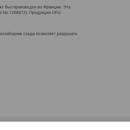
укт был произведен во Франции. Эта
as No.7208672). Продукция OFG
ухозаборник сзади позволяет разрушать