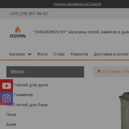
Начать продавать на Deal.by
+375 (29) 657-09-02
"100KAMINOV.BY" магазины печей, каминов и ды
Каталог
Фото
О нас
Новости
Доставка и оплат
Каталог
П
ТОП печей для дачи
ТОП каминов
ТОП печей для бани
Печи
Бани