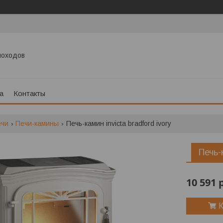
моходов
а
Контакты
ечи
Печи-камины
Печь-камин invicta bradford ivory
Печь-
10 591
К