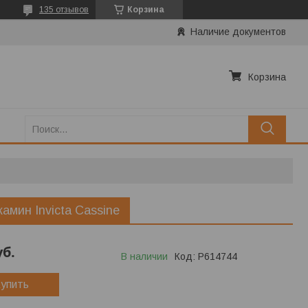
135 отзывов
Корзина
Наличие документов
Корзина
камин Invicta Cassine
уб.
В наличии
Код:
P614744
упить