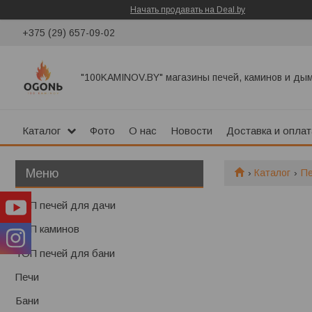
Начать продавать на Deal.by
+375 (29) 657-09-02
"100KAMINOV.BY" магазины печей, каминов и ды
Каталог
Фото
О нас
Новости
Доставка и оплат
Каталог
П
ТОП печей для дачи
ТОП каминов
ТОП печей для бани
Печи
Бани