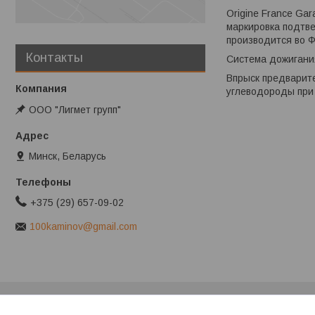
Origine France Ga
маркировка подтве
производится во Ф
Контакты
Система дожигани
Впрыск предварите
углеводороды при 
ООО "Лигмет групп"
Минск, Беларусь
+375 (29) 657-09-02
100kaminov@gmail.com
Клиентам