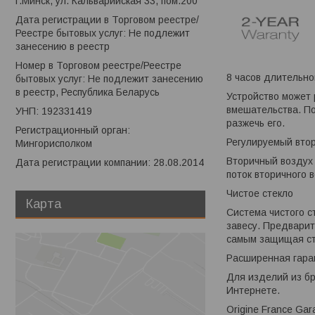
г.Минск, ул. Кальварийская 33, пом.200
Дата регистрации в Торговом реестре/
Реестре бытовых услуг: Не подлежит
занесению в реестр
Номер в Торговом реестре/Реестре
8 часов длительно
бытовых услуг: Не подлежит занесению
в реестр, Республика Беларусь
Устройство может 
вмешательства. По
УНП: 192331419
разжечь его.
Регистрационный орган:
Регулируемый вто
Мингорисполком
Вторичный воздух 
Дата регистрации компании: 28.08.2014
поток вторичного 
Чистое стекло
Карта
Система чистого с
завесу. Предварит
самым защищая ст
Расширенная гара
Для изделий из бр
Интернете.
Origine France Ga