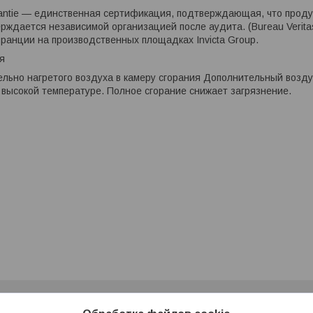
rantie — единственная сертификация, подтверждающая, что прод
рждается независимой организацией после аудита. (Bureau Verit
ранции на производственных площадках Invicta Group.
я
льно нагретого воздуха в камеру сгорания Дополнительный возд
высокой температуре. Полное сгорание снижает загрязнение.