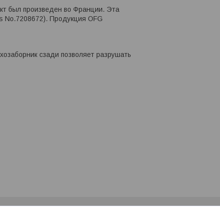
укт был произведен во Франции. Эта
as No.7208672). Продукция OFG
ухозаборник сзади позволяет разрушать