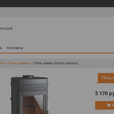
моходов
а
Контакты
ечи
Печи-камины
Печь-камин invicta cassine
Печь-
5 170
р
К