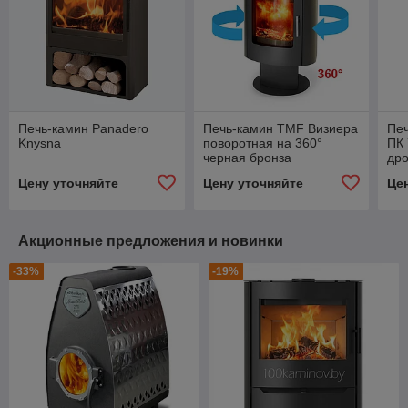
Печь-камин Panadero
Печь-камин TMF Визиера
Печ
Knysna
поворотная на 360°
ПК 
черная бронза
др
Цену уточняйте
Цену уточняйте
Це
Акционные предложения и новинки
-33%
-19%