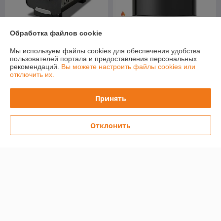
Обработка файлов cookie
Печь-камин Stoker Nautilus
270 Aqua (с водяным
Печь-камин ILDNORD
контуром)
RENVIK
Мы используем файлы cookies для обеспечения удобства
пользователей портала и предоставления персональных
В наличии
В наличии
рекомендаций.
Вы можете настроить файлы cookies или
отключить их.
1 480
3 735
2 204 руб.
4 589 руб.
руб.
руб.
Принять
Купить
Купить
-9%
-6%
Отклонить