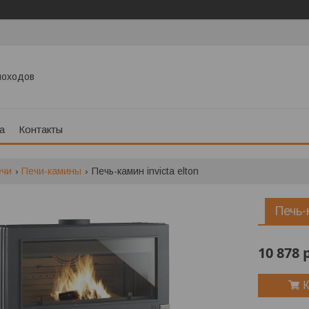
моходов
а
Контакты
ечи
Печи-камины
Печь-камин invicta elton
Печь-
10 878
К