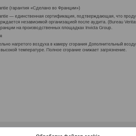
rantie (гарантия «Сделано во Франции»)
rantie — единственная сертификация, подтверждающая, что прод
рждается независимой организацией после аудита. (Bureau Verit
ранции на производственных площадках Invicta Group.
я
льно нагретого воздуха в камеру сгорания Дополнительный возд
высокой температуре. Полное сгорание снижает загрязнение.