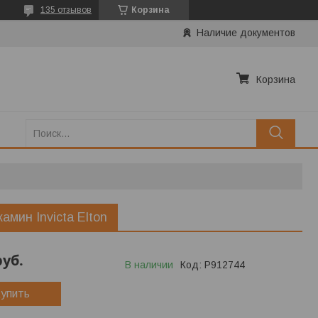
135 отзывов
Корзина
Наличие документов
Корзина
камин Invicta Elton
руб.
В наличии
Код:
P912744
упить