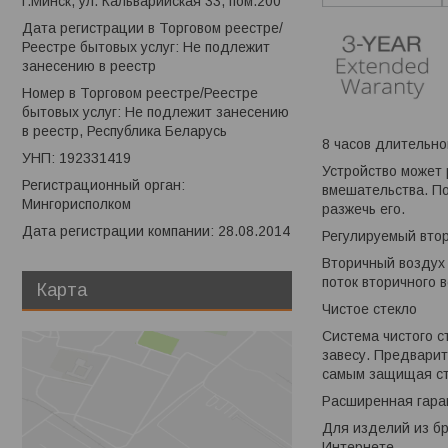
г.Минск, ул. Кальварийская 33, пом.200
Дата регистрации в Торговом реестре/
Реестре бытовых услуг: Не подлежит
занесению в реестр
Номер в Торговом реестре/Реестре
бытовых услуг: Не подлежит занесению
в реестр, Республика Беларусь
8 часов длительно
УНП: 192331419
Устройство может 
Регистрационный орган:
вмешательства. По
Мингорисполком
разжечь его.
Дата регистрации компании: 28.08.2014
Регулируемый вто
Вторичный воздух 
поток вторичного 
Карта
Чистое стекло
Система чистого с
завесу. Предварит
самым защищая ст
Расширенная гара
Для изделий из бр
Интернете.