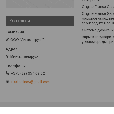
Origine France Ga
Origine France Ga
маркировка подтве
Контакты
производится во Ф
Система дожигани
Впрыск предварите
ООО "Лигмет групп"
углеводороды при 
Минск, Беларусь
+375 (29) 657-09-02
100kaminov@gmail.com
Клиентам