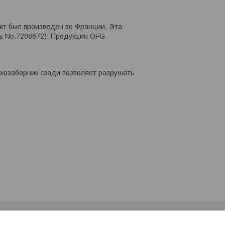
укт был произведен во Франции. Эта
as No.7208672). Продукция OFG
ухозаборник сзади позволяет разрушать