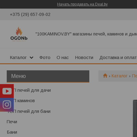
Начать продавать на Deal.by
+375 (29) 657-09-02
"100KAMINOV.BY" магазины печей, каминов и ды
Каталог
Фото
О нас
Новости
Доставка и оплат
Каталог
П
ТОП печей для дачи
ТОП каминов
ТОП печей для бани
Печи
Бани