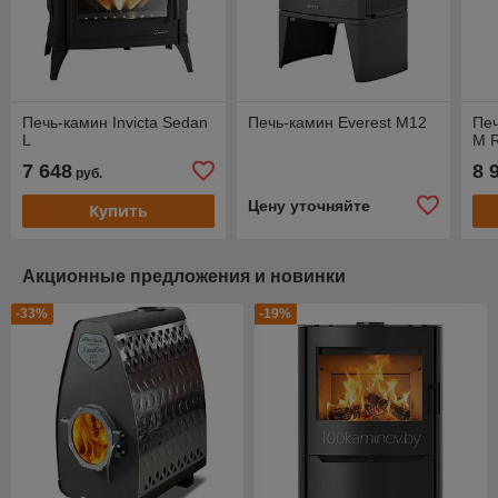
Печь-камин Invicta Sedan
Печь-камин Everest M12
Печ
L
M 
7 648
8 
руб.
Цену уточняйте
Купить
Акционные предложения и новинки
-33%
-19%