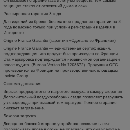
Он вызывает сгорание газа и летучих веществ, тем самым
защищая стекло от отложений дыма и сажи.
Расширенная гарантия 3 года
Для изделий из бревен бесплатное продление гарантии на 3
года возможно только при условии регистрации изделия в
Интернете.
Origine France Garantie (гарантия «Сделано во Франции»)
Origine France Garantie — единственная сертификация,
подтверждающая, что продукт был произведен во Франции.
Эта маркировка подтверждается независимой организацией
после аудита. (Bureau Veritas No.7208672). Продукция OFG
производится во Франции на производственных площадках
Invicta Group.
Система дожигания
Впрыск предварительно нагретого воздуха в камеру сгорания
Дополнительный воздухозаборник сзади позволяет разрушать
углеводороды при высокой температуре. Полное сгорание
снижает загрязнение.
Боковая загрузка
Дверца на боковой стороне устройства позволяет легче
подбрасывать дрова в огонь, не опасаясь, что они упадут на