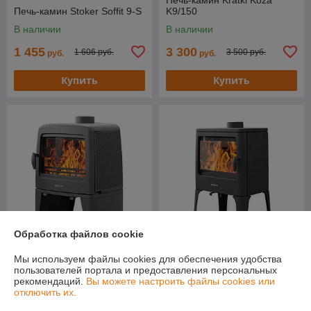
Печь-камин Stoker Soffit 9-S
K9/150
В наличии
В наличии
1 455
3 300
1 606 руб.
3 500 руб.
руб.
руб.
Купить
Купить
Обработка файлов cookie
Мы используем файлы cookies для обеспечения удобства
Печь-камин Everest M12
Печь-камин Everest V13
пользователей портала и предоставления персональных
В наличии
В наличии
рекомендаций.
Вы можете настроить файлы cookies или
отключить их.
Цену уточняйте
Цену уточняйте