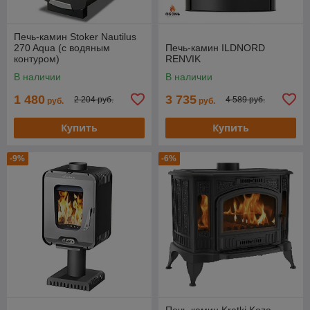
Печь-камин Stoker Nautilus
270 Aqua (с водяным
Печь-камин ILDNORD
контуром)
RENVIK
В наличии
В наличии
1 480
3 735
2 204 руб.
4 589 руб.
руб.
руб.
Купить
Купить
-9%
-6%
Печь-камин Kratki Koza