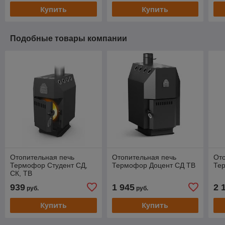
Купить
Купить
Подобные товары компании
Отопительная печь
Отопительная печь
Ото
Термофор Студент СД,
Термофор Доцент СД ТВ
Те
СК, ТВ
939
1 945
2 
руб.
руб.
Купить
Купить