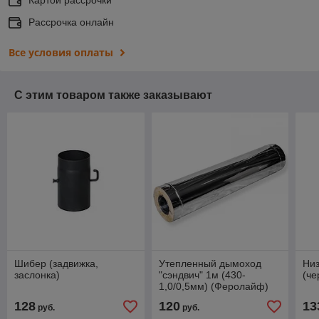
Картой рассрочки
Рассрочка онлайн
Все условия оплаты
С этим товаром также заказывают
Шибер (задвижка,
Утепленный дымоход
Ни
заслонка)
"сэндвич" 1м (430-
(че
1,0/0,5мм) (Феролайф)
128
120
13
руб.
руб.