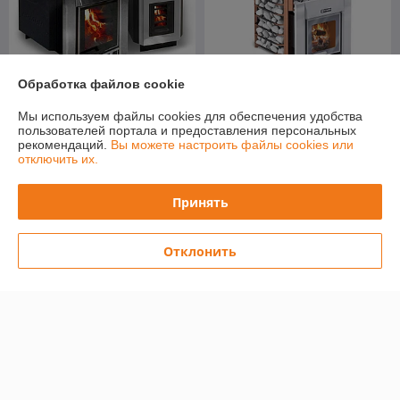
Обработка файлов cookie
Печь для бани Ермак 36
Печь для бани Ермак 20
Мы используем файлы cookies для обеспечения удобства
Люкс (чугун)
Сетка-Премиум (чугун)
пользователей портала и предоставления персональных
В наличии
В наличии
рекомендаций.
Вы можете настроить файлы cookies или
отключить их.
4 269
2 084
5 610 руб.
2 705 руб.
руб.
руб.
Принять
Купить
Купить
Отклонить
-21%
-21%