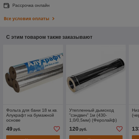
Рассрочка онлайн
Все условия оплаты
С этим товаром также заказывают
Фольга для бани 18 м.кв.
Утепленный дымоход
Ни
Алукрафт на бумажной
"сэндвич" 1м (430-
(че
основе
1,0/0,5мм) (Феролайф)
49
120
13
руб.
руб.