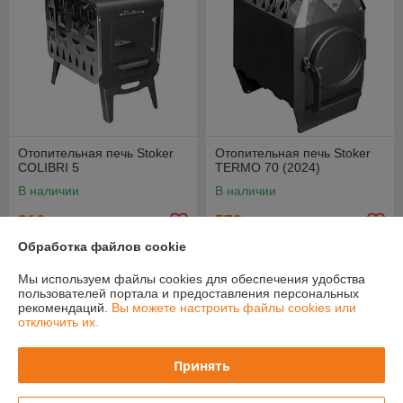
Отопительная печь Stoker
Отопительная печь Stoker
COLIBRI 5
TERMO 70 (2024)
В наличии
В наличии
316
573
452 руб.
776 руб.
руб.
руб.
Обработка файлов cookie
Купить
Купить
Мы используем файлы cookies для обеспечения удобства
пользователей портала и предоставления персональных
-19%
-19%
рекомендаций.
Вы можете настроить файлы cookies или
отключить их.
Принять