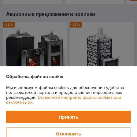
Акционные предложения и новинки
-32%
-31%
Обработка файлов cookie
Мы используем файлы cookies для обеспечения удобства
Печь для бани Ермак 30
Печь для бани Ермак 16
пользователей портала и предоставления персональных
Люкс (чугун)
Сетка-Стандарт (сталь)
рекомендаций.
Вы можете настроить файлы cookies или
отключить их.
В наличии
В наличии
3 672
1 051
5 369 руб.
1 523 руб.
руб.
руб.
Принять
Купить
Купить
Отклонить