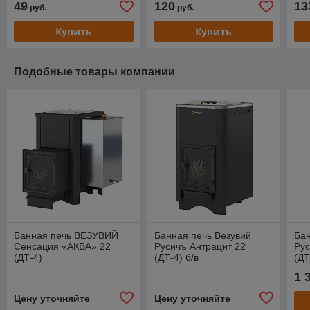
49
120
13
руб.
руб.
Купить
Купить
Подобные товары компании
Банная печь ВЕЗУВИЙ
Банная печь Везувий
Бан
Сенсация «АКВА» 22
Русичъ Антрацит 22
Рус
(ДТ-4)
(ДТ-4) б/в
(ДТ
1 
Цену уточняйте
Цену уточняйте