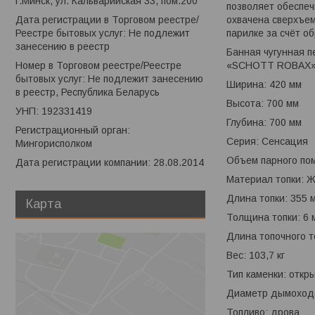
г.Минск, ул. Кальварийская 33, пом.200
позволяет обеспеч
охвачена сверхъем
Дата регистрации в Торговом реестре/
парилке за счёт о
Реестре бытовых услуг: Не подлежит
занесению в реестр
Банная чугунная п
«SCHOTT ROBAX
Номер в Торговом реестре/Реестре
бытовых услуг: Не подлежит занесению
Ширина: 420 мм
в реестр, Республика Беларусь
Высота: 700 мм
УНП: 192331419
Глубина: 700 мм
Регистрационный орган:
Серия: Сенсация
Мингорисполком
Объем парного пом
Дата регистрации компании: 28.08.2014
Материал топки: Ж
Длина топки: 355 
Карта
Толщина топки: 6 
Длина топочного т
Вес: 103,7 кг
Тип каменки: откр
Диаметр дымохода
Топливо: дрова