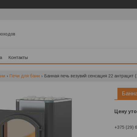
моходов
а
Контакты
ани
Печи для бани
Банная печь везувий сенсация 22 антрацит (
Банна
Цену уто
+375 (29) 
Заказ тол