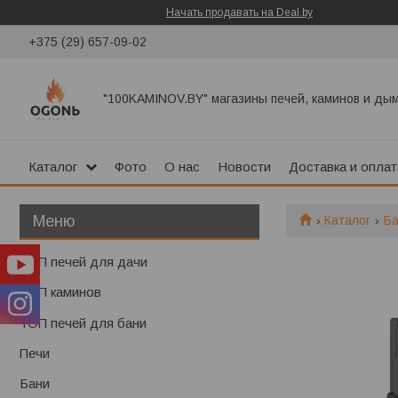
Начать продавать на Deal.by
+375 (29) 657-09-02
"100KAMINOV.BY" магазины печей, каминов и ды
Каталог
Фото
О нас
Новости
Доставка и оплат
Каталог
Б
ТОП печей для дачи
ТОП каминов
ТОП печей для бани
Печи
Бани