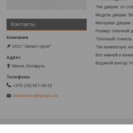
Тип дверки: со ст
Модель дверки: В
Материал дверки: 
Контакты
Размер топочной 
Топочный тоннель:
ООО "Лигмет групп"
Тип конвектора: к
Вес камней в конве
Водяной контур: Н
Минск, Беларусь
+375 (29) 657-09-02
100kaminov@gmail.com
Клиентам