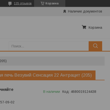
135 отзывов
Корзина
Наличие документов
Корзина
205)
я печь Везувий Сенсация 22 Антрацит (205)
чняйте
В наличии
Код:
4680019124438
657-09-02
ько по телефону