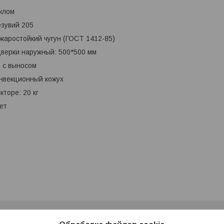
еклом
езувий 205
жаростойкий чугун (ГОСТ 1412-85)
дверки наружный: 500*500 мм
 с выносом
онвекционный кожух
кторе: 20 кг
ет