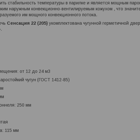
ить стабильность температуры в парилке и является мощным паро
ким наружным конвекционно-вентилируемым кожухом , что значите
бразуемого им мощного конвекционного потока.
ечь
Сенсация 22 (205)
укомплектована чугунной герметичной две
».
ещения: от 12 до 24 м3
аростойкий чугун (ГОСТ 1412-85)
мм
мм
оннеля: 250 мм
ытая
: 115 мм