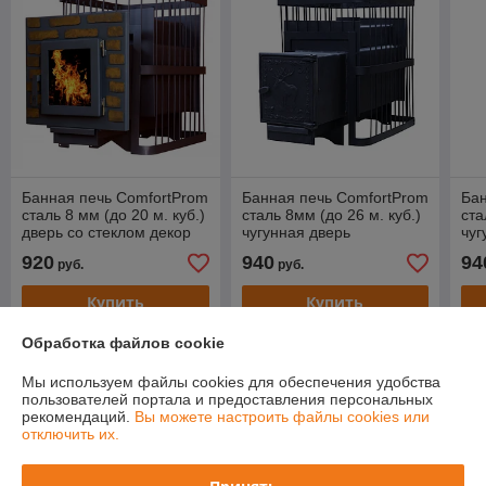
Банная печь ComfortProm
Банная печь ComfortProm
Бан
сталь 8 мм (до 20 м. куб.)
сталь 8мм (до 26 м. куб.)
ста
дверь со стеклом декор
чугунная дверь
чуг
сте
920
940
94
руб.
руб.
Купить
Купить
Обработка файлов cookie
Акционные предложения и новинки
Мы используем файлы cookies для обеспечения удобства
пользователей портала и предоставления персональных
-32%
-31%
рекомендаций.
Вы можете настроить файлы cookies или
отключить их.