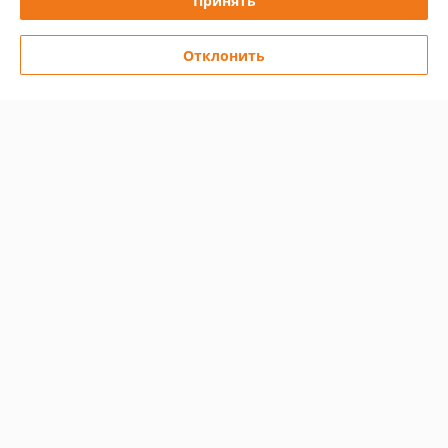
Принять
Отклонить
Печь для бани Ермак 30
Печь для бани Ермак 16
Люкс (чугун)
Сетка-Стандарт (сталь)
В наличии
В наличии
3 672
1 051
5 369 руб.
1 523 руб.
руб.
руб.
Купить
Купить
-28%
-26%